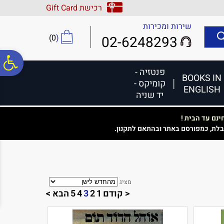
לתפריט
לתוכן
לתפריט
רכישת Gift Card
אתר
המרכזי
נגישות
שירות ומכירות
)
0
(
02-6248293
פ
פנטזיה -
BOOKS IN
קומיקס -
ENGLISH
סר
יד שניה
נם עד הבית !
נג
בלת, כמפורסם באתר ובהתאם לתקנון.
מציג
< קודם
1
2
3
4
5
הבא >