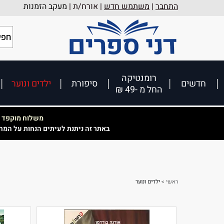
התחבר
|
משתמש חדש
| אורח/ת |
מעקב הזמנות
רומנטיקה
חדשים
סיפורת
ילדים ונוער
החל מ -49 ₪
משלוח מוקפד וא
באתר זה ניתנת לעיתים הנחות על המח
ראשי
>
ילדים ונוער