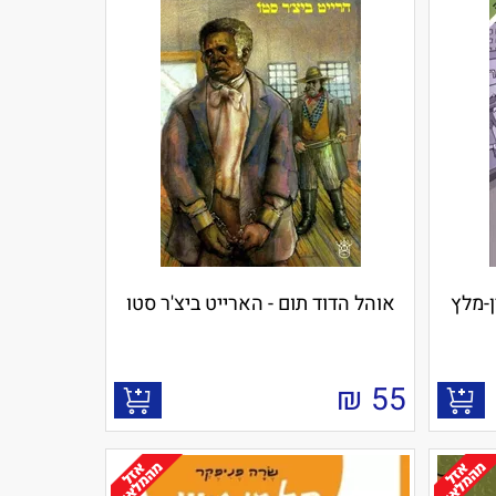
ן-מלץ
אוהל הדוד תום - הארייט ביצ'ר סטו
₪
55