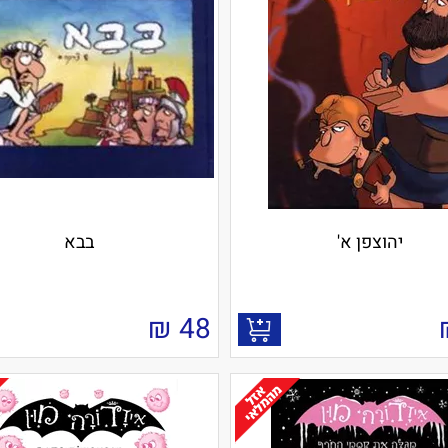
יהוצפן א'
בבא
₪
48