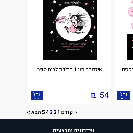
איזדורה מון 1 הולכת לבית ספר
₪
54
< קודם
1
2
3
4
5
הבא >
עידכונים ומבצעים