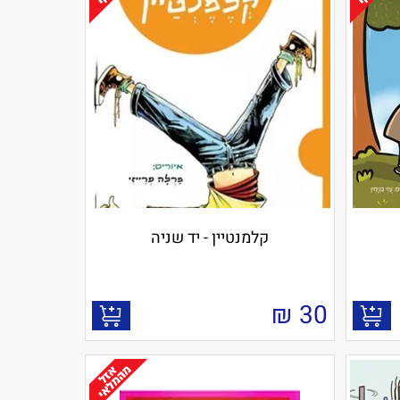
קלמנטיין - יד שניה
₪
30