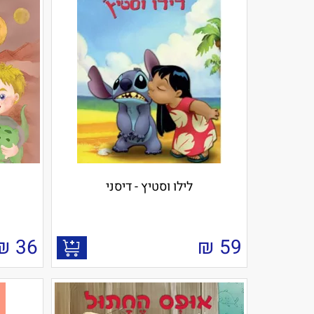
לילו וסטיץ - דיסני
₪
36
₪
59