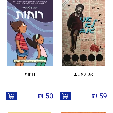
אני לא גנב
רוחות
₪
50
₪
59