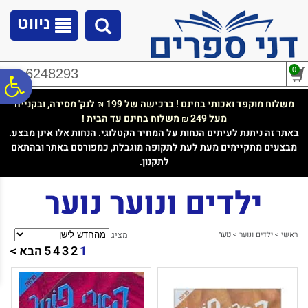
לתפריט
לתוכן
לתפריט
אתר
המרכזי
נגישות
ניווט
0
02-6248293
פ
משלוח מוקפד ואכותי בחינם ! ברכישה של 199
לנק' מסירה, ובקנייה
₪
מעל 249
משלוח בחינם עד הבית !
₪
סר
באתר זה ניתנת לעיתים הנחות על המחיר הקטלוגי. הנחות אלו אינן מבצע.
מבצעים מתקיימים מעת לעת לתקופה מוגבלת, כמפורסם באתר ובהתאם
לתקנון.
נג
ילדים ונוער נוער
ראשי
>
ילדים ונוער
>
נוער
מציג
1
2
3
4
5
הבא >