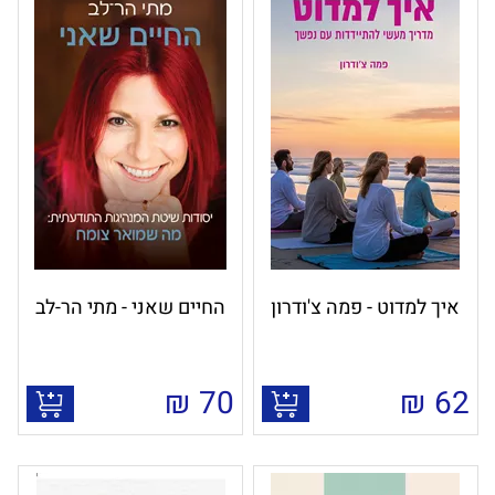
איך למדוט - פמה צ'ודרון
החיים שאני - מתי הר-לב
₪
70
₪
62