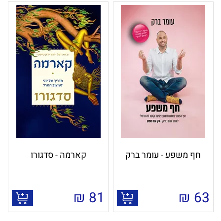
חף משפע - עומר ברק
קארמה - סדגורו
₪
81
₪
63