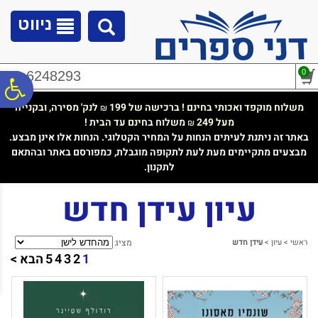
לתפריט
לתוכן
לתפריט
אתר
המרכזי
נגישות
ניווט
0
02-6248293
פ
משלוח מוקפד ואכותי בחינם ! ברכישה של 199
לנק' מסירה, ובקנייה
₪
מעל 249
משלוח בחינם עד הבית !
₪
סר
באתר זה ניתנת לעיתים הנחות על המחיר הקטלוגי. הנחות אלו אינן מבצע.
מבצעים מתקיימים מעת לעת לתקופה מוגבלת, כמפורסם באתר ובהתאם
לתקנון.
נג
עיון עידן חדש
ראשי
>
עיון
>
עידן חדש
מציג
1
2
3
4
5
הבא >