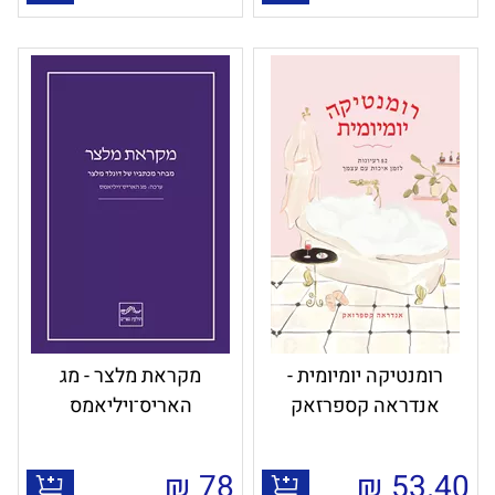
רומנטיקה יומיומית -
מקראת מלצר - מג
אנדראה קספרזאק
האריס־ויליאמס
₪
78
₪
53.40