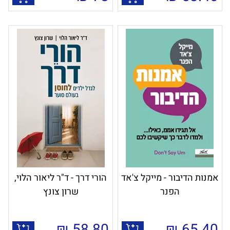
אמנות הדיבור - מייקל צ'אד
הורי דרך - ד"ר ליאור הלוי,
הפנר
שרון צונץ
₪
58.80
₪
65.40