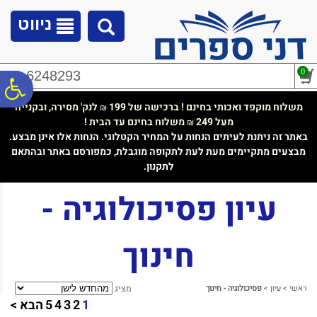
לתפריט
לתוכן
לתפריט
אתר
המרכזי
נגישות
ניווט
0
02-6248293
פ
משלוח מוקפד ואכותי בחינם ! ברכישה של 199
לנק' מסירה, ובקנייה
₪
מעל 249
משלוח בחינם עד הבית !
₪
סר
באתר זה ניתנת לעיתים הנחות על המחיר הקטלוגי. הנחות אלו אינן מבצע.
מבצעים מתקיימים מעת לעת לתקופה מוגבלת, כמפורסם באתר ובהתאם
לתקנון.
נג
עיון פסיכולוגיה -
חינוך
ראשי
>
עיון
>
פסיכולוגיה - חינוך
מציג
1
2
3
4
5
הבא >