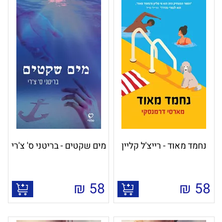
נחמד מאוד - רייצ'ל קליין
מים שקטים - בריטני ס' צ'רי
₪
58
₪
58