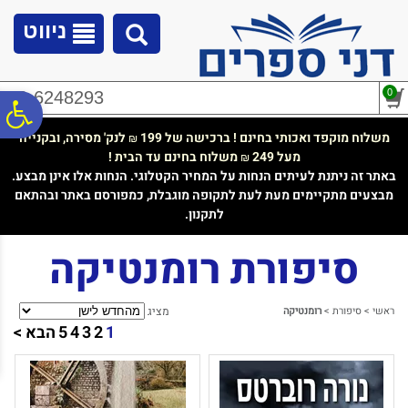
לתפריט
לתוכן
לתפריט
אתר
המרכזי
נגישות
ניווט
0
02-6248293
פ
משלוח מוקפד ואכותי בחינם ! ברכישה של 199
לנק' מסירה, ובקנייה
₪
מעל 249
משלוח בחינם עד הבית !
₪
סר
באתר זה ניתנת לעיתים הנחות על המחיר הקטלוגי. הנחות אלו אינן מבצע.
מבצעים מתקיימים מעת לעת לתקופה מוגבלת, כמפורסם באתר ובהתאם
לתקנון.
נג
סיפורת רומנטיקה
ראשי
>
סיפורת
>
רומנטיקה
מציג
1
2
3
4
5
הבא >