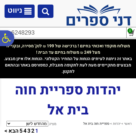
לתפריט
לתוכן
לתפריט
אתר
המרכזי
נגישות
ניווט
0
02-6248293
פ
משלוח מוקפד ואכותי בחינם ! ברכישה של 199
לנק' מסירה, ובקנייה
₪
מעל 249
משלוח בחינם עד הבית !
₪
סר
באתר זה ניתנת לעיתים הנחות על המחיר הקטלוגי. הנחות אלו אינן מבצע.
מבצעים מתקיימים מעת לעת לתקופה מוגבלת, כמפורסם באתר ובהתאם
לתקנון.
נג
יהדות ספריית חוה
בית אל
ראשי
>
יהדות
>
ספריית חוה בית אל
מציג
1
2
3
4
5
הבא >