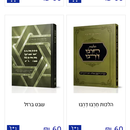
הלכות חַרְבּוּ דַרְבּוּ
שבט ברזל
₪
60
₪
60