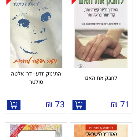
התינוק יודע - דר' אלטה
לחבק את האם
סולטר
₪
73
₪
71