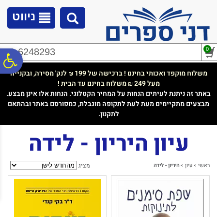
לתפריט
לתוכן
לתפריט
אתר
המרכזי
נגישות
ניווט
0
02-6248293
פ
משלוח מוקפד ואכותי בחינם ! ברכישה של 199
לנק' מסירה, ובקנייה
₪
מעל 249
משלוח בחינם עד הבית !
₪
סר
באתר זה ניתנת לעיתים הנחות על המחיר הקטלוגי. הנחות אלו אינן מבצע.
מבצעים מתקיימים מעת לעת לתקופה מוגבלת, כמפורסם באתר ובהתאם
לתקנון.
נג
עיון היריון - לידה
ראשי
>
עיון
>
היריון - לידה
מציג