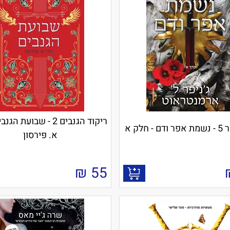
ריקוד הגנבים 2 - שבועת ה
- חלק א
א. פּירסון
₪
55