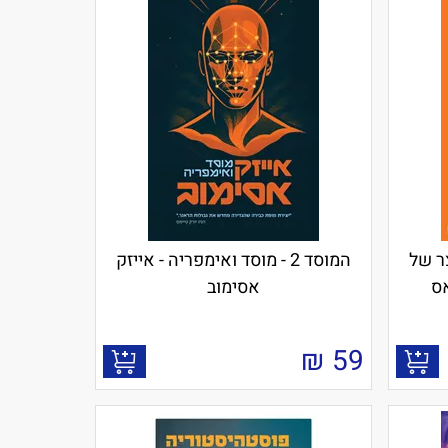
קוצים 5 - חצר של
המוסד 2 - מוסד ואימפריה - אייזק
אס
אסימוב
₪
59