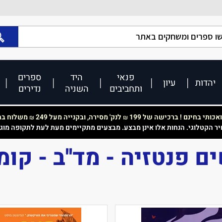
פנאי
היד
ספרים
יהדות
עיון
ותחביבים
השניה
נדירים
כותי בחינם ! ברכישה של 199
לנק' מסירה, ובקנייה מעל 249
משלוח בחי
₪
₪
יר הקטלוגי. הנחות אלו אינן מבצע. מבצעים מתקיימים מעת לעת לתקופה מוג
ם פנטזיה - מד''ב - קומ