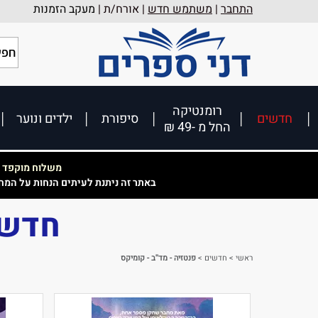
התחבר
|
משתמש חדש
| אורח/ת |
מעקב הזמנות
רומנטיקה
חדשים
סיפורת
ילדים ונוער
החל מ -49 ₪
משלוח מוקפד וא
באתר זה ניתנת לעיתים הנחות על המח
חדשי
ראשי
>
חדשים
>
פנטזיה - מד''ב - קומיקס