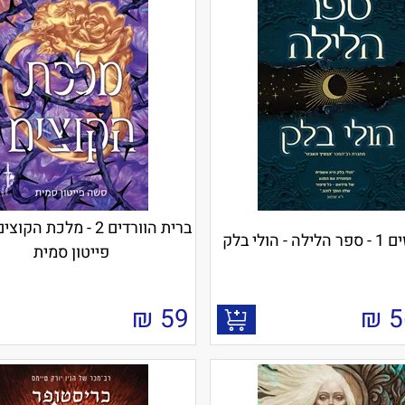
ברית הוורדים 2 - מלכת ה
- הולי בלק
פייטון סמית
₪
59
₪
5