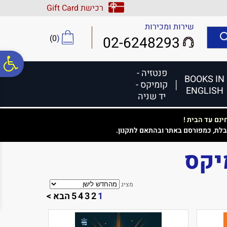
לתפריט
לתוכן
לתפריט
רכישת Gift Card
אתר
המרכזי
נגישות
שירות ומכירות
)
0
(
02-6248293
פ
פנטזיה -
BOOKS IN
קומיקס -
ENGLISH
סר
יד שניה
נם עד הבית !
נג
בלת, כמפורסם באתר ובהתאם לתקנון.
יקס
מציג
1
2
3
4
5
הבא >