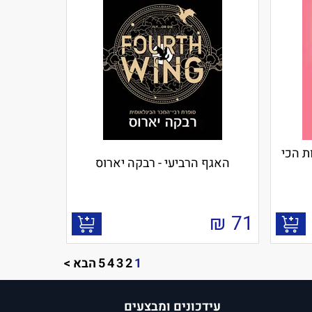
 ואלי 1 חברות הכי
האגף הרביעי - רבקה יארוס
₪
71
1
2
3
4
5
הבא >
עידכונים ומבצעים