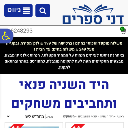
לתפריט
לתוכן
לתפריט
אתר
המרכזי
נגישות
ניווט
0
02-6248293
פ
משלוח מוקפד ואכותי בחינם ! ברכישה של 199
לנק' מסירה, ובקנייה
₪
מעל 249
משלוח בחינם עד הבית !
₪
סר
באתר זה ניתנת לעיתים הנחות על המחיר הקטלוגי. הנחות אלו אינן מבצע.
מבצעים מתקיימים מעת לעת לתקופה מוגבלת, כמפורסם באתר ובהתאם
לתקנון.
נג
היד השניה פנאי
ותחביבים משחקים
ראשי
>
היד השניה
>
פנאי ותחביבים
>
משחקים
מציג