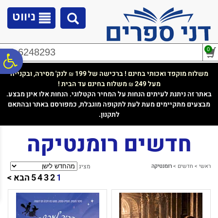
לתפריט
לתוכן
לתפריט
אתר
המרכזי
נגישות
ניווט
0
02-6248293
פ
משלוח מוקפד ואכותי בחינם ! ברכישה של 199
לנק' מסירה, ובקנייה
₪
מעל 249
משלוח בחינם עד הבית !
₪
סר
באתר זה ניתנת לעיתים הנחות על המחיר הקטלוגי. הנחות אלו אינן מבצע.
מבצעים מתקיימים מעת לעת לתקופה מוגבלת, כמפורסם באתר ובהתאם
לתקנון.
נג
חדשים רומנטיקה
ראשי
>
חדשים
>
רומנטיקה
מציג
1
2
3
4
5
הבא >