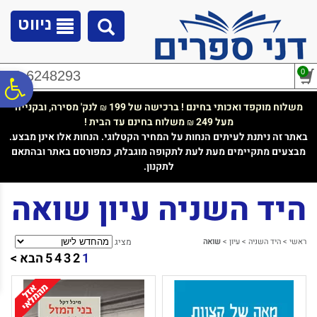
לתפריט
לתוכן
לתפריט
אתר
המרכזי
נגישות
ניווט
0
02-6248293
פ
משלוח מוקפד ואכותי בחינם ! ברכישה של 199
לנק' מסירה, ובקנייה
₪
מעל 249
משלוח בחינם עד הבית !
₪
סר
באתר זה ניתנת לעיתים הנחות על המחיר הקטלוגי. הנחות אלו אינן מבצע.
מבצעים מתקיימים מעת לעת לתקופה מוגבלת, כמפורסם באתר ובהתאם
לתקנון.
נג
היד השניה עיון שואה
ראשי
>
היד השניה
>
עיון
>
שואה
מציג
1
2
3
4
5
הבא >