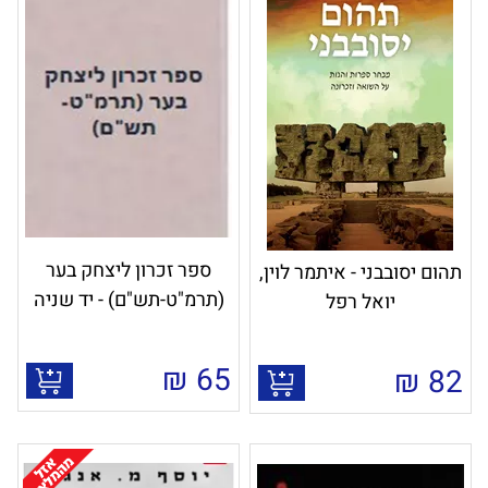
ספר זכרון ליצחק בער
תהום יסובבני - איתמר לוין,
(תרמ"ט-תש"ם) - יד שניה
יואל רפל
₪
65
₪
82