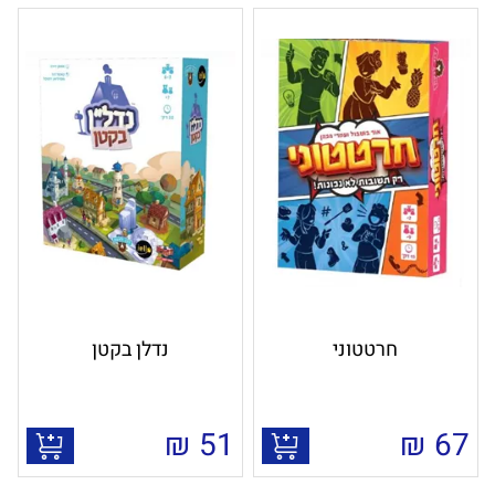
חרטטוני
נדלן בקטן
₪
51
₪
67