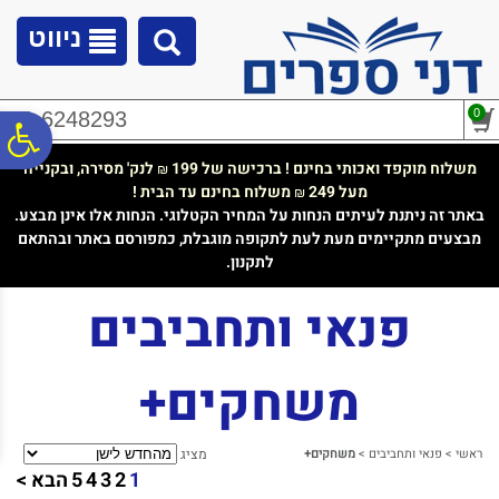
לתפריט
לתוכן
לתפריט
אתר
המרכזי
נגישות
ניווט
0
02-6248293
פ
משלוח מוקפד ואכותי בחינם ! ברכישה של 199
לנק' מסירה, ובקנייה
₪
מעל 249
משלוח בחינם עד הבית !
₪
סר
באתר זה ניתנת לעיתים הנחות על המחיר הקטלוגי. הנחות אלו אינן מבצע.
מבצעים מתקיימים מעת לעת לתקופה מוגבלת, כמפורסם באתר ובהתאם
לתקנון.
נג
פנאי ותחביבים
משחקים+
ראשי
>
פנאי ותחביבים
>
משחקים+
מציג
1
2
3
4
5
הבא >