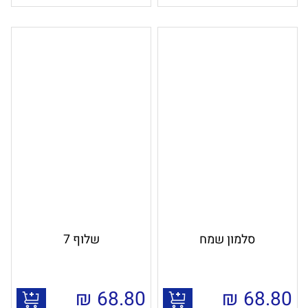
סלמון שמח
שלוף 7
₪
68.80
₪
68.80