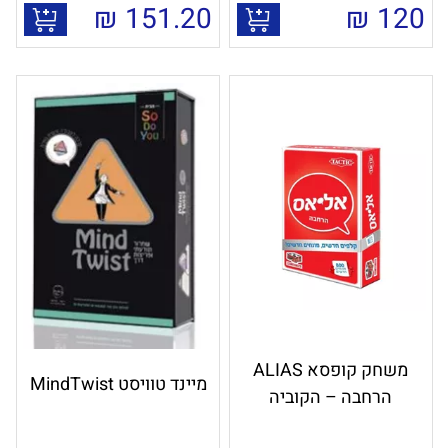
₪
151.20
₪
120
משחק קופסא ALIAS
מיינד טוויסט MindTwist
הרחבה – הקוביה