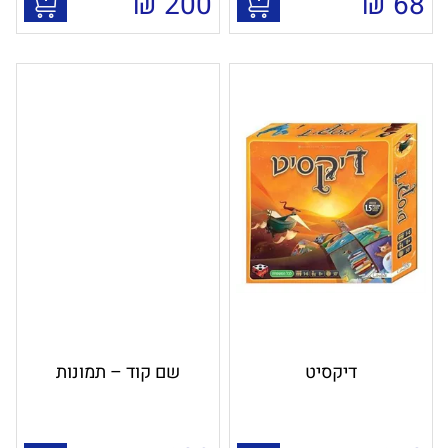
₪
200
₪
68
דיקסיט
שם קוד – תמונות