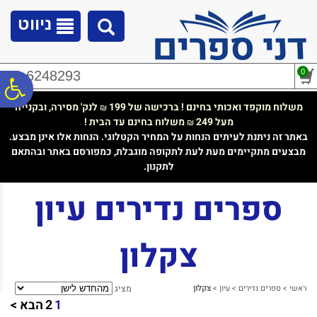
לתפריט
לתוכן
לתפריט
אתר
המרכזי
נגישות
ניווט
0
02-6248293
פ
משלוח מוקפד ואכותי בחינם ! ברכישה של 199
לנק' מסירה, ובקנייה
₪
מעל 249
משלוח בחינם עד הבית !
₪
סר
באתר זה ניתנת לעיתים הנחות על המחיר הקטלוגי. הנחות אלו אינן מבצע.
מבצעים מתקיימים מעת לעת לתקופה מוגבלת, כמפורסם באתר ובהתאם
לתקנון.
נג
ספרים נדירים עיון
צקלון
ראשי
>
ספרים נדירים
>
עיון
>
צקלון
מציג
1
2
הבא >