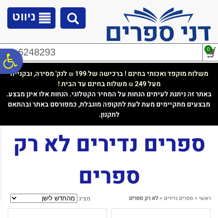
לתפריט
לתוכן
לתפריט
אתר
המרכזי
נגישות
ניווט
0
02-6248293
פ
משלוח מוקפד ואכותי בחינם ! ברכישה של 199
לנק' מסירה, ובקנייה
₪
מעל 249
משלוח בחינם עד הבית !
₪
סר
באתר זה ניתנת לעיתים הנחות על המחיר הקטלוגי. הנחות אלו אינן מבצע.
מבצעים מתקיימים מעת לעת לתקופה מוגבלת, כמפורסם באתר ובהתאם
לתקנון.
נג
ספרים נדירים לא רק
ספרים
ראשי
>
ספרים נדירים
>
לא רק ספרים
מציג