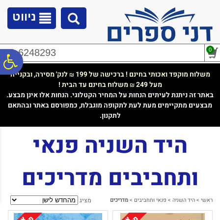
לתפריט
לתוכן
לתפריט
אתר
המרכזי
נגישות
ניווט
0
02-6248293
פ
משלוח מוקפד ואכותי בחינם ! ברכישה של 199
לנק' מסירה, ובקנייה
₪
מעל 249
משלוח בחינם עד הבית !
₪
סר
באתר זה ניתנת לעיתים הנחות על המחיר הקטלוגי. הנחות אלו אינן מבצע.
מבצעים מתקיימים מעת לעת לתקופה מוגבלת, כמפורסם באתר ובהתאם
לתקנון.
נג
היד השניה פנאי
ותחביבים מדריכים
ראשי
>
היד השניה
>
פנאי ותחביבים
>
מדריכים
מציג