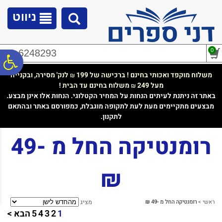
לתפריט
לתוכן
לתפריט
אתר
המרכזי
נגישות
ניווט
0
02-6248293
פ
משלוח מוקפד ואכותי בחינם ! ברכישה של 199
לנק' מסירה, ובקנייה
₪
מעל 249
משלוח בחינם עד הבית !
₪
סר
באתר זה ניתנת לעיתים הנחות על המחיר הקטלוגי. הנחות אלו אינן מבצע.
מבצעים מתקיימים מעת לעת לתקופה מוגבלת, כמפורסם באתר ובהתאם
לתקנון.
נג
רומנטיקה החל מ -49
₪
ראשי
>
רומנטיקה החל מ -49 ₪
מציג
1
2
3
4
5
הבא >