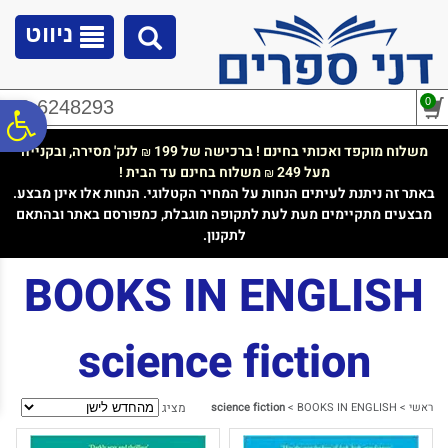
לתפריט
לתוכן
לתפריט
אתר
המרכזי
נגישות
ניווט
0
02-6248293
פ
משלוח מוקפד ואכותי בחינם ! ברכישה של 199
לנק' מסירה, ובקנייה
₪
מעל 249
משלוח בחינם עד הבית !
₪
סר
באתר זה ניתנת לעיתים הנחות על המחיר הקטלוגי. הנחות אלו אינן מבצע.
מבצעים מתקיימים מעת לעת לתקופה מוגבלת, כמפורסם באתר ובהתאם
לתקנון.
נג
BOOKS IN ENGLISH
science fiction
ראשי
>
BOOKS IN ENGLISH
>
science fiction
מציג