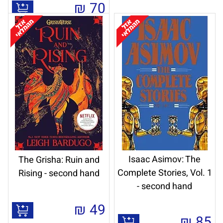
₪
70
Isaac Asimov: The
The Grisha: Ruin and
Complete Stories, Vol. 1
Rising - second hand
- second hand
₪
49
₪
85