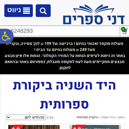
לתפריט
לתוכן
לתפריט
אתר
המרכזי
נגישות
ניווט
0
02-6248293
פ
משלוח מוקפד ואכותי בחינם ! ברכישה של 199
לנק' מסירה, ובקנייה
₪
מעל 249
משלוח בחינם עד הבית !
₪
סר
באתר זה ניתנת לעיתים הנחות על המחיר הקטלוגי. הנחות אלו אינן מבצע.
מבצעים מתקיימים מעת לעת לתקופה מוגבלת, כמפורסם באתר ובהתאם
לתקנון.
נג
היד השניה ביקורת
ספרותית
ראשי
>
היד השניה
>
ביקורת ספרותית
מציג