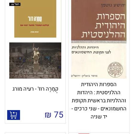
הספרות היהודית
קָמֶרָה רוּז' - רעיה מורג
ההלניסטית : היהדות
וההלניות בראשית תקופת
החשמונאים - שני כרכים -
₪
75
יד שניה