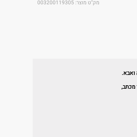
מק"ט מוצר: 003200119305
ואבא.
 מכתב,