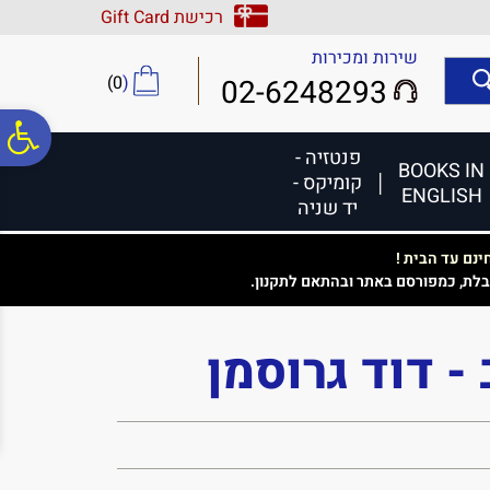
לתפריט
לתוכן
לתפריט
רכישת Gift Card
אתר
המרכזי
נגישות
שירות ומכירות
)
0
(
02-6248293
פ
פנטזיה -
BOOKS IN
קומיקס -
ENGLISH
סר
יד שניה
נם עד הבית !
נג
בלת, כמפורסם באתר ובהתאם לתקנון.
- דוד גרוסמן