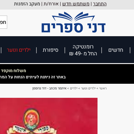
התחבר
|
משתמש חדש
| אורח/ת |
מעקב הזמנות
רומנטיקה
חדשים
סיפורת
ילדים ונוער
החל מ -49 ₪
משלוח מוקפד וא
באתר זה ניתנת לעיתים הנחות על המח
ראשי
>
ילדים ונוער
>
ילדים
>
איתמר מכתב - דוד גרוסמן