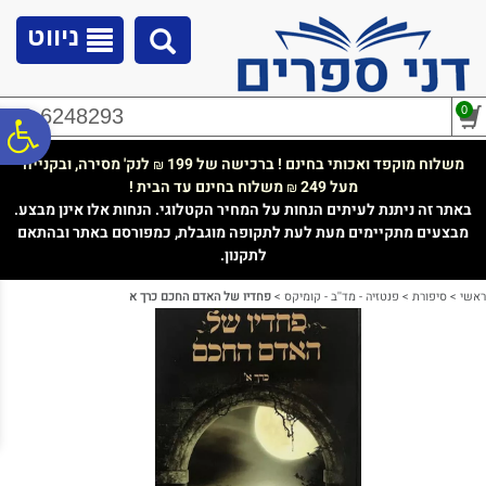
לתפריט
לתוכן
לתפריט
אתר
המרכזי
נגישות
ניווט
0
02-6248293
פ
משלוח מוקפד ואכותי בחינם ! ברכישה של 199
לנק' מסירה, ובקנייה
₪
מעל 249
משלוח בחינם עד הבית !
₪
סר
באתר זה ניתנת לעיתים הנחות על המחיר הקטלוגי. הנחות אלו אינן מבצע.
מבצעים מתקיימים מעת לעת לתקופה מוגבלת, כמפורסם באתר ובהתאם
לתקנון.
נג
ראשי
>
סיפורת
>
פנטזיה - מד''ב - קומיקס
>
פחדיו של האדם החכם כרך א