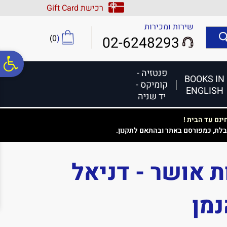
לתפריט
לתוכן
לתפריט
רכישת Gift Card
אתר
המרכזי
נגישות
שירות ומכירות
)
0
(
02-6248293
פ
פנטזיה -
BOOKS IN
קומיקס -
ENGLISH
סר
יד שניה
נם עד הבית !
נג
בלת, כמפורסם באתר ובהתאם לתקנון.
ות אושר - דניאל
מן