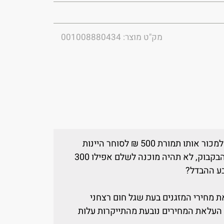
מק"ט מוצר: 001008880434
אישה שבבעלותה בקבוק יין ישן מסרבת למכור אותו תמורת 500 ₪ לסוחר היינות
השכונתי המעוניין בו. אם חלילה יישבר הבקבוק, לא תהיה מוכנה לשלם אפילו 300
בע ההבדל?
 מחירי המזגנים בעת שגל חום רצחני
עלאת המחירים נובעת מהתייקרות עלות