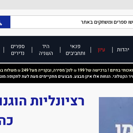
פנאי
היד
ספרים
יהדות
עיון
ותחביבים
השניה
נדירים
כותי בחינם ! ברכישה של 199
לנק' מסירה, ובקנייה מעל 249
משלוח בחי
₪
₪
יר הקטלוגי. הנחות אלו אינן מבצע. מבצעים מתקיימים מעת לעת לתקופה מוג
רציונליות הוגנ
כהנ