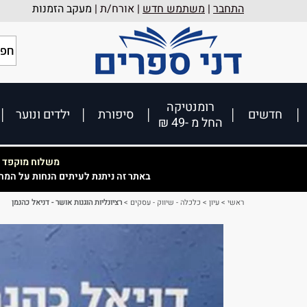
התחבר
|
משתמש חדש
| אורח/ת |
מעקב הזמנות
רומנטיקה
חדשים
סיפורת
ילדים ונוער
החל מ -49 ₪
משלוח מוקפד וא
באתר זה ניתנת לעיתים הנחות על המח
ראשי
>
עיון
>
כלכלה - שיווק - עסקים
>
רציונליות הוגנות אושר - דניאל כהנמן