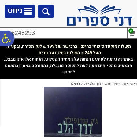
לתפריט
לתוכן
לתפריט
אתר
המרכזי
נגישות
ניווט
0
02-6248293
פ
משלוח מוקפד ואכותי בחינם ! ברכישה של 199
לנק' מסירה, ובקנייה
₪
מעל 249
משלוח בחינם עד הבית !
₪
סר
באתר זה ניתנת לעיתים הנחות על המחיר הקטלוגי. הנחות אלו אינן מבצע.
מבצעים מתקיימים מעת לעת לתקופה מוגבלת, כמפורסם באתר ובהתאם
לתקנון.
נג
ראשי
>
עיון
>
עידן חדש
>
דרך הלב - גק קורנפילד