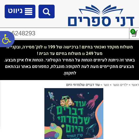
לתפריט
לתוכן
לתפריט
אתר
המרכזי
נגישות
ניווט
0
02-6248293
פ
משלוח מוקפד ואכותי בחינם ! ברכישה של 199
לנק' מסירה, ובקנייה
₪
מעל 249
משלוח בחינם עד הבית !
₪
סר
באתר זה ניתנת לעיתים הנחות על המחיר הקטלוגי. הנחות אלו אינן מבצע.
מבצעים מתקיימים מעת לעת לתקופה מוגבלת, כמפורסם באתר ובהתאם
לתקנון.
נג
ראשי
>
ילדים ונוער
>
נוער
>
עוד דברים שלמדתי היום