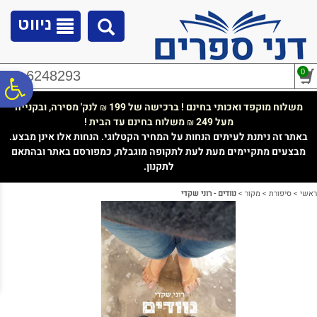
לתפריט
לתוכן
לתפריט
אתר
המרכזי
נגישות
ניווט
0
02-6248293
פ
משלוח מוקפד ואכותי בחינם ! ברכישה של 199
לנק' מסירה, ובקנייה
₪
מעל 249
משלוח בחינם עד הבית !
₪
סר
באתר זה ניתנת לעיתים הנחות על המחיר הקטלוגי. הנחות אלו אינן מבצע.
מבצעים מתקיימים מעת לעת לתקופה מוגבלת, כמפורסם באתר ובהתאם
לתקנון.
נג
ראשי
>
סיפורת
>
מקור
>
נוודים - רוני שקדי