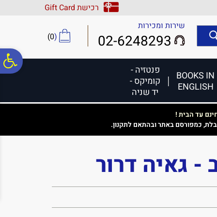
לתפריט
לתוכן
לתפריט
רכישת Gift Card
אתר
המרכזי
נגישות
שירות ומכירות
)
0
(
02-6248293
פ
פנטזיה -
BOOKS IN
קומיקס -
ENGLISH
סר
יד שניה
נם עד הבית !
נג
בלת, כמפורסם באתר ובהתאם לתקנון.
- גאיה דרור