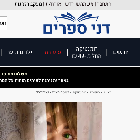
התחבר
|
משתמש חדש
| אורח/ת |
מעקב הזמנות
רומנטיקה
חדשים
סיפורת
ילדים ונוער
החל מ -49 ₪
משלוח מוקפד וא
באתר זה ניתנת לעיתים הנחות על המח
ראשי
>
סיפורת
>
רומנטיקה
>
בשטח האויב - גאיה דרור