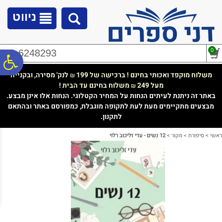
לתפריט
לתוכן
לתפריט
אתר
המרכזי
נגישות
ניווט
0
02-6248293
פ
משלוח מוקפד ואכותי בחינם ! ברכישה של 199
לנק' מסירה, ובקנייה
₪
מעל 249
משלוח בחינם עד הבית !
₪
סר
באתר זה ניתנת לעיתים הנחות על המחיר הקטלוגי. הנחות אלו אינן מבצע.
מבצעים מתקיימים מעת לעת לתקופה מוגבלת, כמפורסם באתר ובהתאם
לתקנון.
נג
ראשי
>
סיפורת
>
מקור
>
12 נשים - עדי זליכוב רלוי