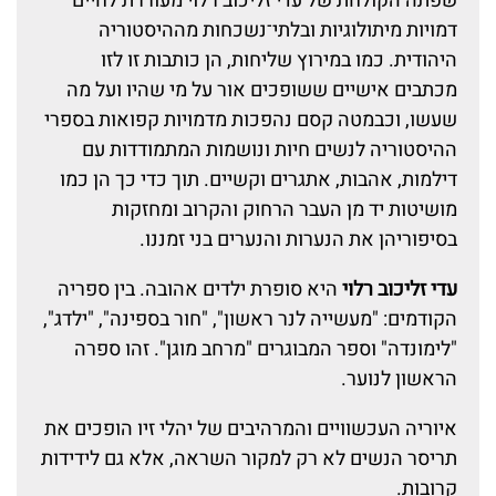
שפתה הקולחת של עדי זליכוב רלוי מעוררת לחיים
דמויות מיתולוגיות ובלתי־נשכחות מההיסטוריה
היהודית. כמו במירוץ שליחות, הן כותבות זו לזו
מכתבים אישיים ששופכים אור על מי שהיו ועל מה
שעשו, וכבמטה קסם נהפכות מדמויות קפואות בספרי
ההיסטוריה לנשים חיות ונושמות המתמודדות עם
דילמות, אהבות, אתגרים וקשיים. תוך כדי כך הן כמו
מושיטות יד מן העבר הרחוק והקרוב ומחזקות
בסיפוריהן את הנערות והנערים בני זמננו.
עדי זליכוב רלוי
היא סופרת ילדים אהובה. בין ספריה
הקודמים: "מעשייה לנר ראשון", "חור בספינה", "ילדג",
"לימונדה" וספר המבוגרים "מרחב מוגן". זהו ספרה
הראשון לנוער.
איוריה העכשוויים והמרהיבים של יהלי זיו הופכים את
תריסר הנשים לא רק למקור השראה, אלא גם לידידות
קרובות.