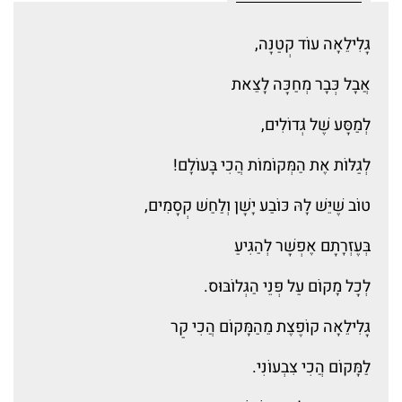
גָּלִילֵאָה עוֹד קְטַנָּה,
אֲבָל כְּבָר מְחַכָּה לָצֵאת
לְמַסָּע שֶׁל גְּדוֹלִים,
לְגַלּוֹת אֶת הַמְּקוֹמוֹת הֲכִי בָּעוֹלָם!
טוֹב שֶׁיֵּשׁ לָהּ כּוֹבַע יָשָׁן וְלַחַשׁ קְסָמִים,
בְּעֶזְרָתָם אֶפְשָׁר לְהַגִּיעַ
לְכָל מָקוֹם עַל פְּנֵי הַגְּלוֹבּוּס.
גָּלִילֵאָה קוֹפֶצֶת מֵהַמָּקוֹם הֲכִי קַר
לַמָּקוֹם הֲכִי צִבְעוֹנִי.