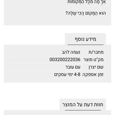
אַךְ מָה מִכָּל הַמְּקוֹמוֹת
הוּא הַמָּקוֹם הֲכִי שֶׁלָּהּ?
מידע נוסף
מחבר/ת
נעמה להב
מק"ט מוצר
003200222036
שם יצרן
עם עובד
זמן אספקה
4-8 ימי עסקים
חוות דעת על המוצר