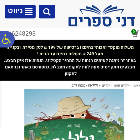
לתפריט
לתוכן
לתפריט
אתר
המרכזי
נגישות
ניווט
0
02-6248293
פ
משלוח מוקפד ואכותי בחינם ! ברכישה של 199
לנק' מסירה, ובקנייה
₪
מעל 249
משלוח בחינם עד הבית !
₪
סר
באתר זה ניתנת לעיתים הנחות על המחיר הקטלוגי. הנחות אלו אינן מבצע.
מבצעים מתקיימים מעת לעת לתקופה מוגבלת, כמפורסם באתר ובהתאם
לתקנון.
נג
ראשי
>
ילדים ונוער
>
ילדים
>
גלילאה - נעמה להב