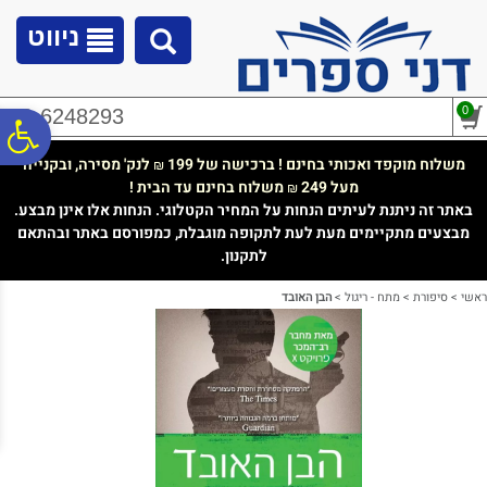
לתפריט
לתוכן
לתפריט
אתר
המרכזי
נגישות
ניווט
0
02-6248293
פ
משלוח מוקפד ואכותי בחינם ! ברכישה של 199
לנק' מסירה, ובקנייה
₪
מעל 249
משלוח בחינם עד הבית !
₪
סר
באתר זה ניתנת לעיתים הנחות על המחיר הקטלוגי. הנחות אלו אינן מבצע.
מבצעים מתקיימים מעת לעת לתקופה מוגבלת, כמפורסם באתר ובהתאם
לתקנון.
נג
ראשי
>
סיפורת
>
מתח - ריגול
>
הבן האובד