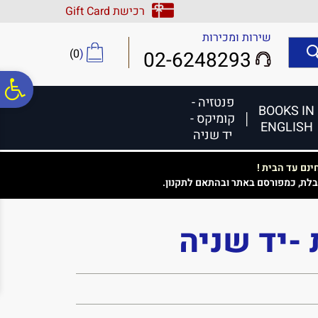
לתפריט
לתוכן
לתפריט
רכישת Gift Card
אתר
המרכזי
נגישות
שירות ומכירות
)
0
(
02-6248293
פ
פנטזיה -
BOOKS IN
קומיקס -
ENGLISH
סר
יד שניה
נם עד הבית !
נג
בלת, כמפורסם באתר ובהתאם לתקנון.
 -יד שניה