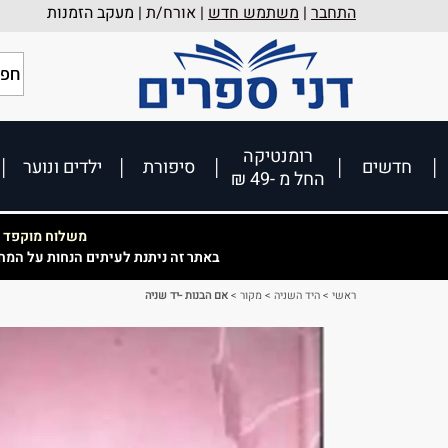
התחבר
|
משתמש חדש
| אורח/ת |
מעקב הזמנות
רומנטיקה
חדשים
סיפורת
ילדים ונוער
החל מ -49 ₪
משלוח מוקפד וא
באתר זה ניתנת לעיתים הנחות על המח
ראשי
>
היד השניה
>
מקור
>
אם הבנות -יד שניה