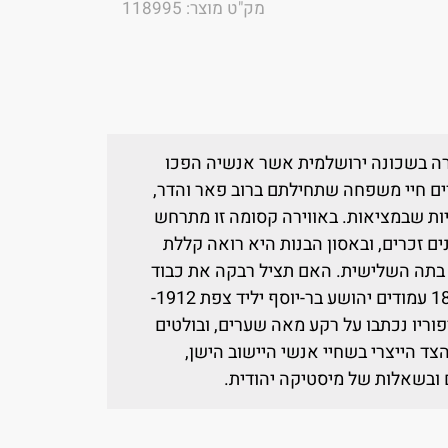
מק"ט מוצר: 118995
רה בשכונה ירושלמית אשר אנשיה הפכו
רים חיי משפחה שתחילתם ברוב פאר והדר,
יות שבמציאות. באווירה קסומה זו מתרחש
ם זכרים, ובאסון הבנות היא רואה קללת
בתה השלישית. האם תציל רבקה את כבוד
המשפחה? תמונה ירושלמית מרגשת. 184 עמודים יהושע בר-יוסף יליד צפת 1912-
פוריו נכתבו על רקע מאה שערים, ובולטים
ד הייצרי בשחיי אנשי היישוב הישן,
ובשאלות של מיסטיקה יהודית.