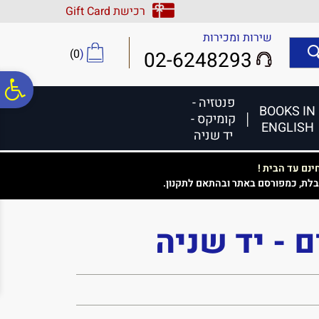
לתפריט
לתוכן
לתפריט
רכישת Gift Card
אתר
המרכזי
נגישות
שירות ומכירות
)
0
(
02-6248293
פ
פנטזיה -
BOOKS IN
קומיקס -
ENGLISH
סר
יד שניה
נם עד הבית !
נג
בלת, כמפורסם באתר ובהתאם לתקנון.
 - יד שניה