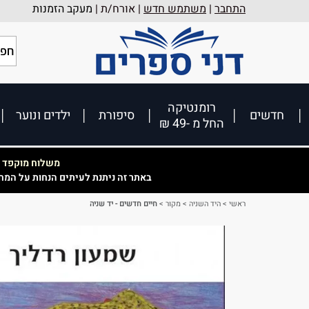
התחבר
|
משתמש חדש
| אורח/ת |
מעקב הזמנות
רומנטיקה
חדשים
סיפורת
ילדים ונוער
החל מ -49 ₪
משלוח מוקפד וא
באתר זה ניתנת לעיתים הנחות על המח
ראשי
>
היד השניה
>
מקור
>
חיים חדשים - יד שניה