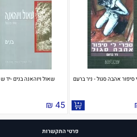
 סיפור אהבה סגול - ניר ברעם
שאול ויוהאנה בנים -יד שנ
₪
45
פרטי התקשרות