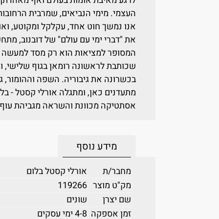
לרגע מאיבת אומות בעולם ואף מאהדתן 
העצמי. מימי הנביאים, שמרבית הרחובות
אנו נמשך חוט אחד, עקלקל ומקוטע, ואו
את "דברי ימי עם עולם" של דובנוב, מתחק
המסופר למציאות הוא רק מסד למעשה הא
שכותבת לראשונה רומאן בגוף שלישי, 
בכשרונה את גיבוריה. השפה וההומור, ג
מתעדנים כאן, ומתגלה אורלי קסטל - בל
אסתטיקה מכוונת והשראה מגביהת עוף
מידע נוסף
מחבר/ת
אורלי קסטל בלום
מק"ט מוצר
119266
שם יצרן
שונים
זמן אספקה
4-8 ימי עסקים