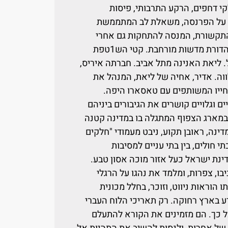
י דחפים, הרקע התרבותי, פיסות
קרב על הפרנסה, משאלת לב המתממשת
התקשורת, המנסה להתחקות גם אחרי
החלקים האנושיים, בין עדכון למבזק למהדורת מדשות מורחבת. קטי הש1טפת
. ליאת האנינה מתל אביב. חברתה איריס,
ה. אדיר, אחיה של ליאת, המנהל את
חייו המשותפים עם טאסארו היפה.
ם וגלויים קושרים את הגיבורים ביניהם
במארג הצפוף המתגלה בו במדינה קטנה
ינה, ראובן תקוע, ניבט מעמודי "חלקים
בתי חולים, בין בתי עניים למסיבות
ינת ישראל כעל אזור מוכה אסון טבע.
בו, צפרות, ומלמד את נהגו על הרגלי
הוראות ניווט, וזוכר, בחלל מכונית
ע בארץ רחוקה. רק תאריכי הלוח העברי
כל כך. הם מזמינים את הקורא להתעלם