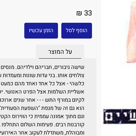
33 ₪
הוסף לסל
הזמן עכשיו
על המוצר
שישה גיבורים, חבריהם וילדיהם. מנסים 
צולחים אותו. בני עדות שונות ומעמדות ש
כלשהי - אצל כל אחד ואחד מהם כמעט
אשליית השלמות אצל הפרט האנושי. יש
לקיום במורף התש - - - אחר שנים ארוכו
הוא גם זה של מגפת "השפעת הסעודית"
וגם מתוך אמונה עממית כי הווירוס הקטל
קורבנות רבים. פעימות השלום התחלפו 
ומבוהלת, משתדלת לעקוב אחר האירוע