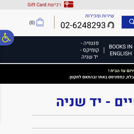
לתפריט
לתוכן
לתפריט
רכישת Gift Card
אתר
המרכזי
נגישות
שירות ומכירות
)
0
(
02-6248293
פ
פנטזיה -
BOOKS IN
קומיקס -
ENGLISH
סר
יד שניה
נם עד הבית !
נג
בלת, כמפורסם באתר ובהתאם לתקנון.
ים - יד שניה