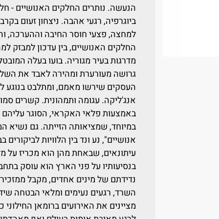
הנעשה. נותרים החלקים האנושיים - חלק
ביוגרפיה, רגעי אהבה. ניצחון זעום ב
למחצה, פצעי חוסר החיבה וההערכה, ו
מדרגות בעיר מגוריה. בועו בעלה המובטל
גרושה מעורערת ומהירה לאבד את השלוו
העסקים שירשו מאמם, ומתלבט בנוגע ל
אנג'ליקה. עגומה ותמהונית. קשרים סמויי
באמצעות פלאי האקראי, הסוגר עליהם 
במיוחד, שמציאותה הזייתה. גם נשיא המד
אנושיים", נע ונד בין הלוויות לביקורים ב
עיתונאים, שבאחת מהן הוא מכריז על מד
בנסיעותיו על פני הארץ הוא עוסק בתחבי
נדידתם של מינים אחדים, מקבל ממזכירתו 
השרד, רגעים נעימים ומלאי הבטחה שיד
מציינים את האירועים ברומאן החילוני 