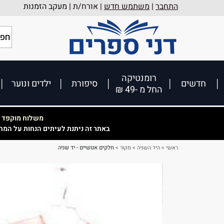
התחבר
|
משתמש חדש
| אורח/ת |
מעקב הזמנות
רומנטיקה
חדשים
סיפורת
ילדים ונוער
החל מ -49 ₪
משלוח מוקפד וא
באתר זה ניתנת לעיתים הנחות על המח
ראשי
>
היד השניה
>
מקור
>
חלקים אנושיים - יד שניה