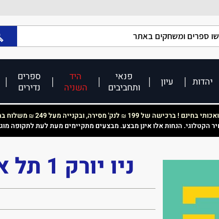
פנאי
היד
ספרים
יהדות
עיון
ותחביבים
השניה
נדירים
כותי בחינם ! ברכישה של 199
לנק' מסירה, ובקנייה מעל 249
משלוח בחי
₪
₪
יר הקטלוגי. הנחות אלו אינן מבצע. מבצעים מתקיימים מעת לעת לתקופה מוג
ניו יורק 1 תל אביב 0- יד שניה