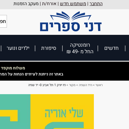
התחבר
|
משתמש חדש
| אורח/ת |
מעקב הזמנות
רומנטיקה
חדשים
סיפורת
ילדים ונוער
החל מ -49 ₪
משלוח מוקפד וא
באתר זה ניתנת לעיתים הנחות על המח
ראשי
>
היד השניה
>
מקור
>
ניו יורק 1 תל אביב 0- יד שניה