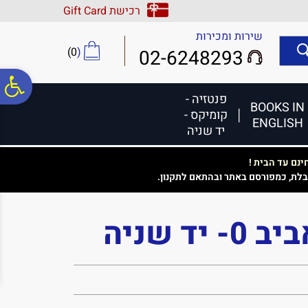
לתפריט
לתוכן
לתפריט
רכישת Gift Card
אתר
המרכזי
נגישות
שירות ומכירות
)
0
(
02-6248293
פ
פנטזיה -
BOOKS IN
קומיקס -
ENGLISH
סר
יד שניה
נם עד הבית !
נג
בלת, כמפורסם באתר ובהתאם לתקנון.