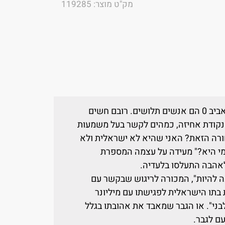
מק"ט מוצר: 119285
גיבורי הסיפורים שבקובץ ניו יורק 1, תל אביב 0 הם אנשים תלושים. רובם חשים
 נקודת אחיזה, כמהים לקשר בעל משמעות
חורה הזאת? האני שהיא לא ישראלית ולא
מי היא?" מעידה על עצמה המספרת
אהבה התעלסו בלעדיה.
כה להיות", המכורה לריגוש שבקשר עם
 בתו הישראלית לפגישתו עם מיליונר
לבני". או הגבר שמאבד את אהובתו בגלל
ם לגבר.