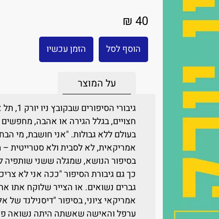
40 ₪
הוסף לסל
הזמן עכשיו
על המוצר
חצויים, בגלל הגירה או אהבה, מחפשים
בעולם ללא גבולות. "אני חושבת, מי הב
אמריקאית, לא לסבית ולא סטרייטית – 
בסיפור הנושא, שמגלה ששני שותפיה ל
כך גם גיבורת הסיפור "ככה אני לא צרי
גברים נשואים. או הצייר שלוקח אתו את
אמריקאי ציוני, בסיפור "דיסנילנד של א
ערפל והאישה שאשתה היתה נשואה פע