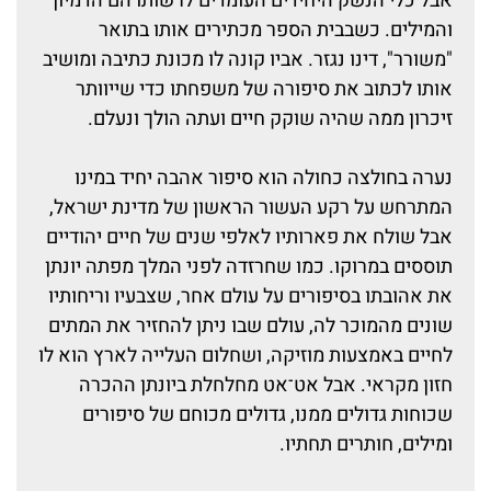
אבל כלי הנשק היחידים העומדים לרשותו הם הדמיון
והמילים. כשבבית הספר מכתירים אותו בתואר
"משורר", דינו נגזר. אביו קונה לו מכונת כתיבה ומושיב
אותו לכתוב את סיפורה של משפחתו כדי שייוותר
זיכרון ממה שהיה שוקק חיים ועתה הולך ונעלם.
נערה בחולצה כחולה הוא סיפור אהבה יחיד במינו
המתרחש על רקע העשור הראשון של מדינת ישראל,
אבל שולח את פארותיו לאלפי שנים של חיים יהודיים
תוססים במרוקו. כמו שחרזדה לפני המלך מפתה יונתן
את אהובתו בסיפורים על עולם אחר, שצבעיו וריחותיו
שונים מהמוכר לה, עולם שבו ניתן להחזיר את המתים
לחיים באמצעות מוזיקה, ושחלום העלייה לארץ הוא לו
חזון מקראי. אבל אט־אט מחלחלת ביונתן ההכרה
שכוחות גדולים ממנו, גדולים מכוחם של סיפורים
ומילים, חותרים תחתיו.