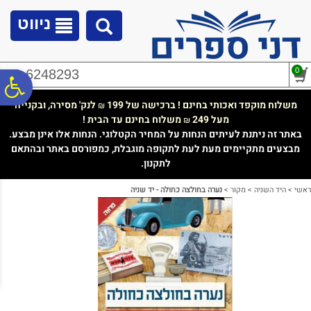
לתפריט
לתוכן
לתפריט
אתר
המרכזי
נגישות
ניווט
0
02-6248293
פ
משלוח מוקפד ואכותי בחינם ! ברכישה של 199
לנק' מסירה, ובקנייה
₪
מעל 249
משלוח בחינם עד הבית !
₪
סר
באתר זה ניתנת לעיתים הנחות על המחיר הקטלוגי. הנחות אלו אינן מבצע.
מבצעים מתקיימים מעת לעת לתקופה מוגבלת, כמפורסם באתר ובהתאם
לתקנון.
נג
ראשי
>
היד השניה
>
מקור
>
נערה בחולצה כחולה - יד שניה