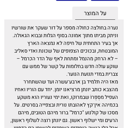
על המוצר
נערה בחולצה כחולה מספר על דור שעקר את שורשיו
וניתק מביתו מתוך אמונה בסוף הגלות ובבוא הגאולה.
אך בעיר התחתית של חיפה לא נמצאה הארץ
המובטחת, ובכוכים הצפופים של שכונת ואדי סאליב
– לא הרחק מהנמל ומתחת לאף של הדר הכרמל –
שוקע עולה חדש בחלומות על קשר של ממש עם
צברית במדי תנועת הנוער.
מאז היה תלמיד בן ארבע־עשרה ועד שהשתחרר
מהצבא כותב יונתן מרציאנו יומן. יחד עם הוריו ואחיו
העפיל מסְפְרוֹ שבמרוקו, ואת ימי נעוריו הוא משקע
בכמיהה אין־קץ לאהובתו נורית ובצפייה בסרטים. על
מסכו של קולנוע "כרמל" ברור מיהם הטובים, מיהם
הרעים ומי ישלוף ראשון. גם יונתן רוצה לשלוף ראשון,