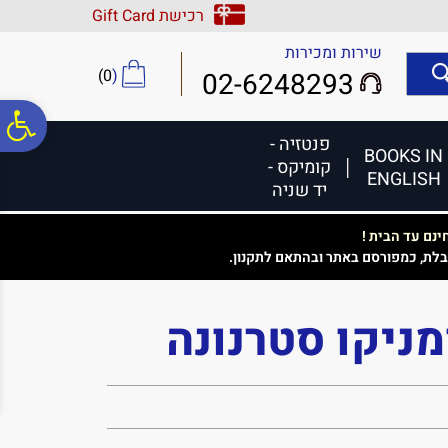
לתפריט
לתוכן
לתפריט
רכישת Gift Card
אתר
המרכזי
נגישות
שירות ומכירות
)
0
(
02-6248293
פ
פנטזיה -
BOOKS IN
קומיקס -
ENGLISH
סר
יד שניה
נם עד הבית !
נג
בלת, כמפורסם באתר ובהתאם לתקנון.
ומניקו סטרנונה