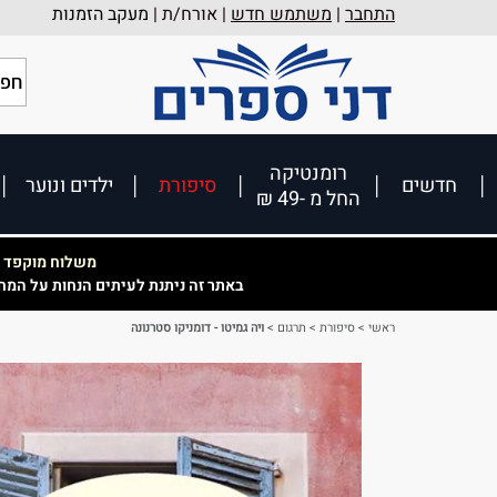
התחבר
|
משתמש חדש
| אורח/ת |
מעקב הזמנות
רומנטיקה
חדשים
סיפורת
ילדים ונוער
החל מ -49 ₪
משלוח מוקפד וא
באתר זה ניתנת לעיתים הנחות על המח
ראשי
>
סיפורת
>
תרגום
>
ויה גמיטו - דומניקו סטרנונה