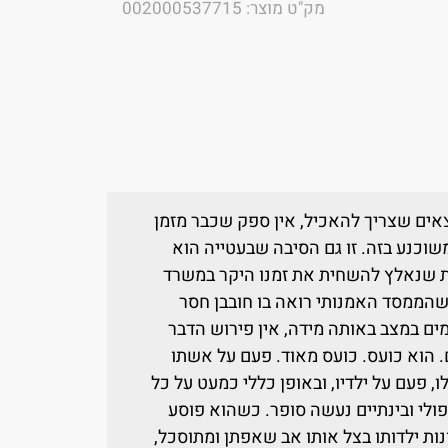
מק"ט מוצר: 002000537715
ים שצריך להאכיל, אין ספק שכבר מזמן
שוכנע בזה. זו גם הסיבה שבעטייה הוא
ת שנאלץ להשחית את זמנו היקר במשרד
 שהממסד האמנותי רואה בו חובבן חסר
ים במצב באותה מידה, אין פירוש הדבר
. הוא כועס. כועס מאוד. פעם על אשתו
ו, פעם על ילדיו, ובאופן כללי כמעט על כל
פולי ובינתיים נעשה סופר. כשהוא פוסע
ונות ילדותו בצל אותו אב שאפתן ומתוסכל,