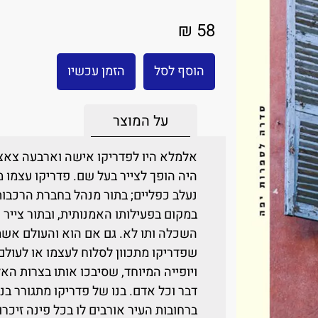
58 ₪
הוסף לסל
הזמן עכשיו
על המוצר
אלמלא היו לפדריקו אישה וארבעה צאצא
היה הופך לצייר בעל שם. פדריקו עצמו מ
נעלב כפליים; בתור מנהל בחברת הרכבו
במקום בפעילותו האמנותית, ובתור צייר
השכלה ותו לא. גם אם הוא והעולם אשמ
שפדריקו מתכוון לסלוח לעצמו או לעולם
ויופייה המיוחד, שסיבכו אותו בצרות האל
דבר וכל אדם. בנו של פדריקו מתגורר בנ
ברחובות העיר אורבים לו בכל פינה זיכר