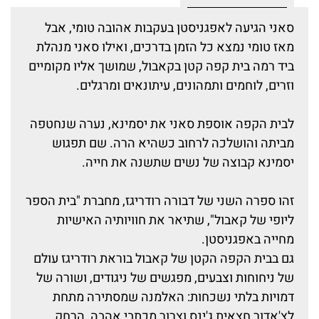
סאני הגיעה לאפגניסטן בעקבות אהובה טומי, אבל
מאז טומי נמצא כל הזמן בדרכים, ואילו סאני מנהלת
ביד רמה בית קפה קטן בקאבול, שמושך אליו מקומיים
וזרים, לוחמים ותמהונים, עיתונאים ומרגלים.
לבית הקפה אוספת סאני את יסמינא, נערה שנחטפה
מביתה והושלכה לרחוב כשהיא הרה. שם תפגוש
יסמינא קבוצה של נשים שתשנה את חייה.
זהו ספרה השני של דבורה רודריגז, מחברת "בית הספר
ליופי של קאבול", שתיאר את חוויותיה האישיות
מחייה באפגניסטן.
גם בבית הקפה הקטן של קאבול בוראת רודריגז עולם
של ניחוחות וצבעים, מפגשים של ניגודים, ושורה של
דמויות בלתי נשכחות: האלמנה שמסתירה מתחת
לצ'אדור חצאית ג'ינס וצרור מכתבי אהבה, הרחק