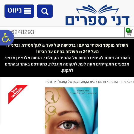
לתפריט
לתוכן
לתפריט
אתר
המרכזי
נגישות
ניווט
0
02-6248293
פ
משלוח מוקפד ואכותי בחינם ! ברכישה של 199
לנק' מסירה, ובקנייה
₪
מעל 249
משלוח בחינם עד הבית !
₪
סר
באתר זה ניתנת לעיתים הנחות על המחיר הקטלוגי. הנחות אלו אינן מבצע.
מבצעים מתקיימים מעת לעת לתקופה מוגבלת, כמפורסם באתר ובהתאם
לתקנון.
נג
ראשי
>
היד השניה
>
תרגום
>
בית הקפה הקטן של קאבול - יד שניה