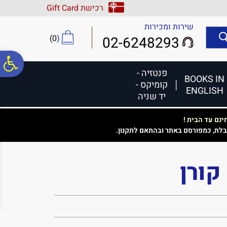
לתפריט
לתוכן
לתפריט
רכישת Gift Card
אתר
המרכזי
נגישות
שירות ומכירות
)
0
(
02-6248293
פ
פנטזיה -
BOOKS IN
קומיקס -
ENGLISH
סר
יד שניה
נם עד הבית !
נג
בלת, כמפורסם באתר ובהתאם לתקנון.
קורן