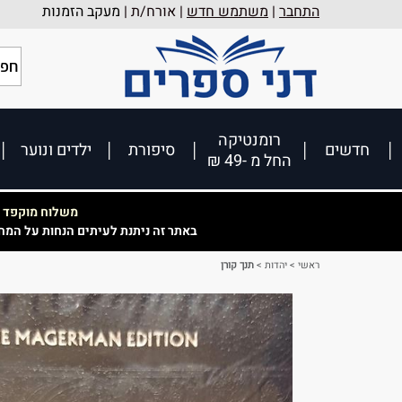
התחבר
|
משתמש חדש
| אורח/ת |
מעקב הזמנות
רומנטיקה
חדשים
סיפורת
ילדים ונוער
החל מ -49 ₪
משלוח מוקפד וא
באתר זה ניתנת לעיתים הנחות על המח
ראשי
>
יהדות
>
תנך קורן