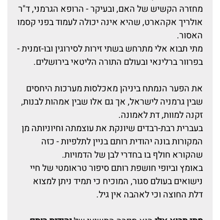
מחזרהּ הקשיש של האם, ובעיקר - הרופא הגרמני, ד"ר
אולריך אקהארט, שהיא אינה יכולה לעמוד בפני קסמו
האסור.
מתי תבוא אלי מתרחש בשתי זירות לסירוגין ובו-זמנית -
בפרוור ברלינאי ובעולם התורה הליטאי בירושלים.
את הפער הנמתח ביניהן מאכלסות מערכות היחסים
שבין גרמניה לישראל, אך גם אלו שבין אמהות לבנות,
זקנה למוות, דת לאמונה.
בעברית רבת-רבדים שיונקת את עוצמתה וחיוניותה מן
המקורות בונה ‏יהודית רותם בניין לתלפיות - כזה
שהקורא חולף בו בחדרי לבן של הדמויות.
באומץ וביופי חושפת רותם סיפור טראומטי של חיי
נישואים בעולם סגור, המוכיח כי תמיד ניתן למצוא
דלת החוצה וכי לאהבה אין גיל.