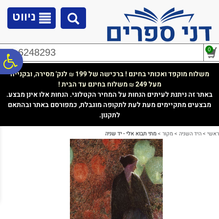
לתפריט
לתוכן
לתפריט
אתר
המרכזי
נגישות
ניווט
0
02-6248293
פ
משלוח מוקפד ואכותי בחינם ! ברכישה של 199
לנק' מסירה, ובקנייה
₪
מעל 249
משלוח בחינם עד הבית !
₪
סר
באתר זה ניתנת לעיתים הנחות על המחיר הקטלוגי. הנחות אלו אינן מבצע.
מבצעים מתקיימים מעת לעת לתקופה מוגבלת, כמפורסם באתר ובהתאם
לתקנון.
נג
ראשי
>
היד השניה
>
מקור
>
מתי תבוא אלי - יד שניה