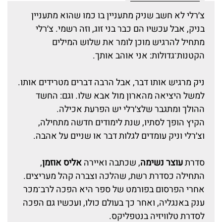
צ׳רלי לא חשב שניק מתעניין בו כמו שהוא מתעניין
בניק, אבל עכשיו הם כבר בני זוג, וזה רשמי. צ׳רלי
מתחיל להרגיש מוכן לומר את שלוש המילים
הקטנות־גדולות: אני אוהב אותך.
ניק מרגיש אותו דבר, אבל הרבה דברים מטרידים אותו.
למשל היציאה מהארון מול אבא שלו. וגם: החשד
ההולך ומתגבר שלצ׳רלי יש הפרעת אכילה.
הקיץ הופך לסתיו, שנת לימודים חדשה מתחילה,
וצ׳רלי וניק עומדים לגלות דבר או שניים על אהבה.
סדרת
עוצר נשימה
, שכתבה ואיירה
אליס אוזמן
,
התחילה כסדרת רשת, שהלכה וצברה קהל מעריצים.
אחרי הפרסום בפורמט של ספר היא הפכה לרב־מכר
ענק באנגליה, ואחר כך בעולם כולו, ועכשיו גם הפכה
לסדרת טלוויזיה בנטפליקס.