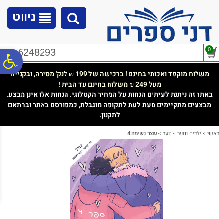
לתפריט
לתוכן
לתפריט
אתר
המרכזי
נגישות
ניווט
0
02-6248293
פ
משלוח מוקפד ואכותי בחינם ! ברכישה של 199
לנק' מסירה, ובקנייה
₪
מעל 249
משלוח בחינם עד הבית !
₪
סר
באתר זה ניתנת לעיתים הנחות על המחיר הקטלוגי. הנחות אלו אינן מבצע.
מבצעים מתקיימים מעת לעת לתקופה מוגבלת, כמפורסם באתר ובהתאם
לתקנון.
נג
ראשי
>
ילדים ונוער
>
נוער
>
עוצר נשימה 4