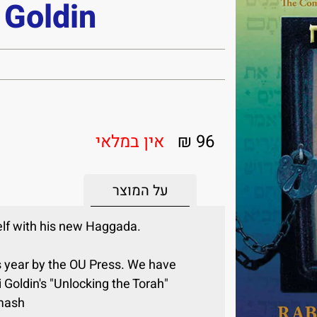
Goldin
96 ₪
אין במלאי
על המוצר
lf with his new Haggada
.Rav
is year by the OU Press. We have
Goldin's "Unlocking the Torah"
mash.