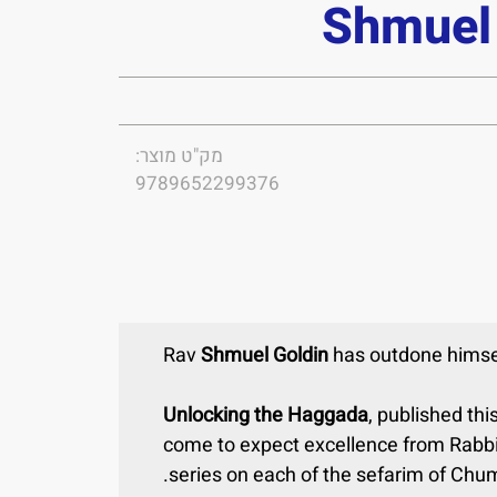
Shmuel 
מק"ט מוצר:
9789652299376
Shmuel Goldin
has outdone himse
Unlocking the Haggada
, published th
come to expect excellence from Rabbi 
series on each of the sefarim of Chu