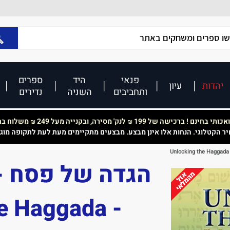
פנאי
היד
ספרים
יהדות
עיון
ותחביבים
השניה
נדירים
כותי בחינם ! ברכישה של 199
לנק' מסירה, ובקנייה מעל 249
משלוח בחי
₪
₪
יר הקטלוגי. הנחות אלו אינן מבצע. מבצעים מתקיימים מעת לעת לתקופה מוג
הגדה של פסח - 
e Haggada -