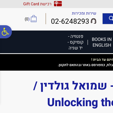
לתפריט
לתוכן
לתפריט
רכישת Gift Card
אתר
המרכזי
נגישות
שירות ומכירות
)
0
(
02-6248293
פ
פנטזיה -
BOOKS IN
קומיקס -
ENGLISH
סר
יד שניה
נם עד הבית !
נג
בלת, כמפורסם באתר ובהתאם לתקנון.
שמואל גולדין /
Unlocking th