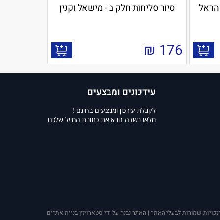
 הראל
סיור סליחות חלק ב - מישאל וקנין
₪
176
עידכונים ומבצעים
לקבלת עידכון ומבצעים בחינם !
מלאו בשדה הבא את כתובת המייל שלכם
זכויות שמורות לבעלי האתר | האתר נבנה על ידי סטארויזין בניית אתרים