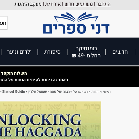
התחבר
|
משתמש חדש
| אורח/ת |
מעקב הזמנות
רומנטיקה
חדשים
סיפורת
ילדים ונוער
החל מ -49 ₪
משלוח מוקפד וא
באתר זה ניתנת לעיתים הנחות על המח
ראשי
>
יהדות
>
חגי ישראל
>
הגדה של פסח - שמואל גולדין / Unlocking the Haggada - Shmuel Goldin