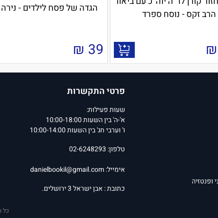
ור קורן לר"ה יוה"כ עם ביאור
הגדה של פסח לילדים - נירה
הרב זקס - נוסח ספרד
₪
39
₪
פרטי התקשרות
שעות פעילות:
א'-ה' בין השעות 10:00-18:00
ו' וערבי חג' בין השעות 10:00-14:00
טלפון: 02-6248293
אימייל:
danielbookil@gmail.com
י ופנטזיה
כתובת : אבן ישראל 3 ירושלים.
כל ה