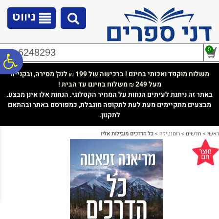
לתפריט
לתוכן
לתפריט
אתר
המרכזי
נגישות
ניווט
0
02-6248293
פ
משלוח מוקפד ואכותי בחינם ! ברכישה של 199
לנק' מסירה, ובקנייה
₪
מעל 249
משלוח בחינם עד הבית !
₪
סר
באתר זה ניתנת לעיתים הנחות על המחיר הקטלוגי. הנחות אלו אינן מבצע.
מבצעים מתקיימים מעת לעת לתקופה מוגבלת, כמפורסם באתר ובהתאם
לתקנון.
נג
ראשי
>
חדשים
>
רומנטיקה
>
כל הדרכים מובילות אליו