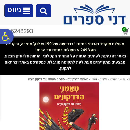
לתפריט
לתוכן
לתפריט
אתר
המרכזי
נגישות
ניווט
0
02-6248293
פ
משלוח מוקפד ואכותי בחינם ! ברכישה של 199
לנק' מסירה, ובקנייה
₪
מעל 249
משלוח בחינם עד הבית !
₪
סר
באתר זה ניתנת לעיתים הנחות על המחיר הקטלוגי. הנחות אלו אינן מבצע.
מבצעים מתקיימים מעת לעת לתקופה מוגבלת, כמפורסם באתר ובהתאם
לתקנון.
נג
ראשי
>
חדשים
>
ילדים - נוער
>
מאמני הדרקונים - ספר 6 מעופו של דרקון הירח