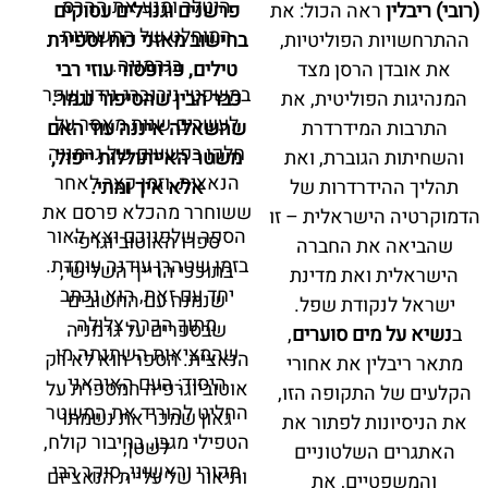
היטלר ומנע את ההרס
(רובי) ריבלין
ראה הכול: את
פרשנים וגנרלים עסוקים
המוחלט של התשתיות
ההתרחשויות הפוליטיות,
בחישוב מאזני כוח וספירת
בגרמניה.
את אובדן הרסן מצד
טילים, פרופסור עוזי רבי
במשפטי נירנברג נידון שפר
המנהיגות הפוליטית, את
כבר הבין שהסיפור נגמר.
לעשרים שנות מאסר על
התרבות המידרדרת
שהשאלה איננה עוד האם
חלקו בפשעים של גרמניה
והשחיתות הגוברת, ואת
משטר האייתוללות ייפול,
הנאצית, וזמן קצר לאחר
תהליך ההידרדרות של
אלא איך ומתי.
ששוחרר מהכלא פרסם את
הדמוקרטיה הישראלית – זו
הספר שלפניכם יצא לאור
ספרו האוטוביוגרפי
שהביאה את החברה
בזמן שטהרן עודנה עומדת.
בתוככי הרייך השלישי,
הישראלית ואת מדינת
יחד עם זאת, הוא נכתב
שנמנה עם החשובים
ישראל לנקודת שפל.
מתוך הכרה צלולה
שבספרים על גרמניה
ב
נשיא על מים סוערים
,
שהמציאות השתנתה מן
הנאצית. הספר הוא לא רק
מתאר ריבלין את אחורי
היסוד: העם האיראני
אוטוביוגרפיה המספרת על
הקלעים של התקופה הזו,
החליט להוריד את המשטר
גאון שמכר את נשמתו
את הניסיונות לפתור את
הטפילי מגבו. בחיבור קולח,
לשטן,
האתגרים השלטוניים
מקורי וראשוני, סוקר רבי
ותיאור של עליית הנאציזם
והמשפטיים, את