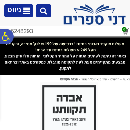
לתפריט
לתוכן
לתפריט
אתר
המרכזי
נגישות
ניווט
0
02-6248293
פ
משלוח מוקפד ואכותי בחינם ! ברכישה של 199
לנק' מסירה, ובקנייה
₪
מעל 249
משלוח בחינם עד הבית !
₪
סר
באתר זה ניתנת לעיתים הנחות על המחיר הקטלוגי. הנחות אלו אינן מבצע.
מבצעים מתקיימים מעת לעת לתקופה מוגבלת, כמפורסם באתר ובהתאם
לתקנון.
נג
ראשי
>
חדשים
>
עיון פנאי וכל השאר
>
אבדה תקוותנו