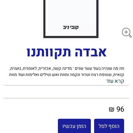
אבדה תקוותנו
וזה מה שנהיה בעוד עשר שנים ־ מדינה קשה, אכזרית, לאומנית, גזענית,
קנאית, שטופת רצח וטרור ונקמה ומוות ואש וטילים ואלימות ועוד מוות
ועוד אלימות" מתוך המאמר "איזו ישראל תתקיים בשנת 2025 ?"
מיום 21.9.15 ישראל 2025 . האמיצים והנחושים בקרב השמאלנים
המיואשים מתעדים את מחשבותיהם, לפעמים באופן כפייתי,
ומפרסמים אותן בציבור. למעט מתי מעט הם כבר לא מאמינים בשינוי,
אלא מבקשים מחילה והכרה עתידית משר ההיסטוריה, מילדיהם,
96 ₪
מהנוקמים וצאצאיהם. האם יש ערך בכתיבה בעת דיסטופיה? כיהודים
בישראל חובה עלינו להשיב: אם עזתים מוצאים בה ערך, גם אנחנו
נמצא. קובי ניב מתעד מאז 2012 את התהום הפעורה הניבטת מבעד
הוסף לסל
הזמן עכשיו
לסדקי המציאות. מאז התרחבו הסדקים והתקרבה התהום. הפוליטיקה,