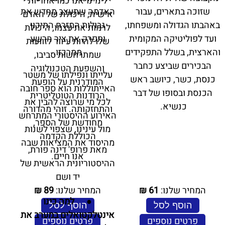
לימינו־אנו כמו אחריות
שזוכה בתארים, עבור
האדמה שתעצב מחדש את
אישית, היכולת של האדם
באהבתו הגדולה ומשפחתו,
גבולות המזרח התיכון
לרמות את עצמו, היכולת
ועד לפוליטיקה המקומית
ותפרק את ציר הרשע
שלו להיות עיוור לזוועות
והארצית, בשלל התפקידים
ממרכזו.
שמתרחשות סביבו,
הבכירים שביצע כחבר
והשפעת הטכנולוגיה
עלייתו ונפילתו של משטר
כנסת, כשר, כיושב ראש
המודרנית על הופעת
האייתוללות הוא ספר חובה
הכנסת ובסופו של דבר
הרודנות הטוטליטרית
לכל מי שרוצה להבין את
כנשיא.
והתחזקותה. זוהי מהדורה
האירוע ההיסטורי המתרחש
מחודשת של הספר,
מול עינינו, שצפוי לשנות
הכוללת הקדמה
מהיסוד את המציאות שבה
מאת פרופ' דינה פורת,
אנו חיים.
ההיסטוריונית הראשית של
יד ושם
המחיר שלנו:
61
₪
המחיר שלנו:
89
₪
● למה כינו
הוסף לסל
הוסף לסל
אינטלקטואלים במערב את
פרטים נוספים
פרטים נוספים