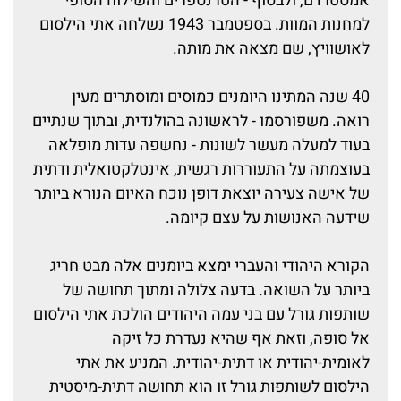
אמסטרדם, ולבסוף - הטרנספרים והשילוח הסופי
למחנות המוות. בספטמבר 1943 נשלחה אתי הילסום
לאושוויץ, שם מצאה את מותה.
40 שנה המתינו היומנים כמוסים ומוסתרים מעין
רואה. משפורסמו - לראשונה בהולנדית, ובתוך שנתיים
בעוד למעלה מעשר לשונות - נחשפה עדות מופלאה
בעוצמתה על התעוררות רגשית, אינטלקטואלית ודתית
של אישה צעירה יוצאת דופן נוכח האיום הנורא ביותר
שידעה האנושות על עצם קיומה.
הקורא היהודי והעברי ימצא ביומנים אלה מבט חריג
ביותר על השואה. בדעה צלולה ומתוך תחושה של
שותפות גורל עם בני עמה היהודים הולכת אתי הילסום
אל סופה, וזאת אף שהיא נעדרת כל זיקה
לאומית-יהודית או דתית-יהודית. המניע את אתי
הילסום לשותפות גורל זו הוא תחושה דתית-מיסטית