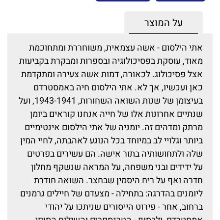
על המוצר
אתי הילסום - אשה עצמאית, משוחררת ומתחוכמת
מאוד, עוסקת בפסיכולוגיה ובספרות ומבקרת בקביעות
אצל פסיכולוג. לכאורה, דמות אשה צעירה ומתקדמת
כאן ועכשיו, אך לא. אתי הילסום חיה באמסטרדם
בעיצומן של שנות השואה השחורות, 1943-1941, ועל
שנתיים אחרונות אלו של חייה אנחנו קוראים ביומן
מרתק ומדהים זה. יומניה של אתי הילסום אינטימיים
ביותר וגלויי לב במיוחד בכל הנוגע לאהבתה, לחיי המין
שלה ולתחושותיה בתור אישה. הם עשירים בפרטים
על ידידים ובני משפחה, על המראה שנשקף מחלון
חדרה ואף על ריח היסמין שבחצר. השואה חודרת
ליומנים בהדרגה: בתחילה - מצעדם של חיילים גרמנים
ברחוב, אחר - פירוט הייסורים שניתכו על יהודי