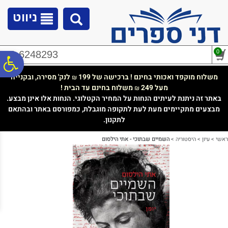
לתפריט
לתוכן
לתפריט
אתר
המרכזי
נגישות
ניווט
0
02-6248293
פ
משלוח מוקפד ואכותי בחינם ! ברכישה של 199
לנק' מסירה, ובקנייה
₪
מעל 249
משלוח בחינם עד הבית !
₪
סר
באתר זה ניתנת לעיתים הנחות על המחיר הקטלוגי. הנחות אלו אינן מבצע.
מבצעים מתקיימים מעת לעת לתקופה מוגבלת, כמפורסם באתר ובהתאם
לתקנון.
נג
ראשי
>
עיון
>
היסטוריה
>
השמיים שבתוכי - אתי הילסום