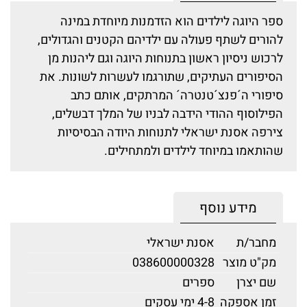
ספר היוגה לילדים הוא הזדמנות מיוחדת במינה
להורים לשתף פעולה עם ילדיהם הקטנים והגדולים,
לרכוש ניסיון ראשון בתנוחות היוגה וגם ליהנות מן
הסיפורים העתיקים, שתורגמו לעשרות לשונות. את
סיפורי ה´פנצ´טנטרה´ המרתקים, אותם כתב
הפילוסוף ההודי הידבה לבניו של המלך דבשלים,
צירפה אסנת ישראלי לתנוחות היודה הבסיסיות
שהותאמו במיוחד לילדים ולמתחילים.
מידע נוסף
מחבר/ת
אסנת ישראלי
מק"ט מוצר
038600000328
שם יצרן
ספרים
זמן אספקה
4-8 ימי עסקים