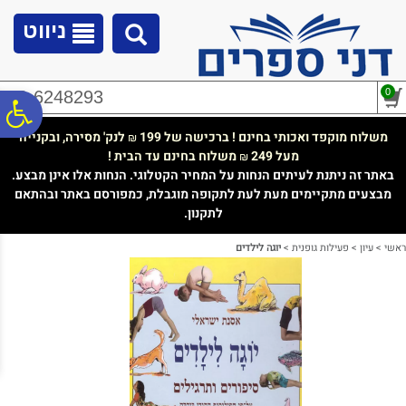
לתפריט
לתוכן
לתפריט
אתר
המרכזי
נגישות
ניווט
0
02-6248293
פ
משלוח מוקפד ואכותי בחינם ! ברכישה של 199
לנק' מסירה, ובקנייה
₪
מעל 249
משלוח בחינם עד הבית !
₪
סר
באתר זה ניתנת לעיתים הנחות על המחיר הקטלוגי. הנחות אלו אינן מבצע.
מבצעים מתקיימים מעת לעת לתקופה מוגבלת, כמפורסם באתר ובהתאם
לתקנון.
נג
ראשי
>
עיון
>
פעילות גופנית
>
יוגה לילדים