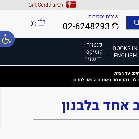
לתפריט
לתוכן
לתפריט
רכישת Gift Card
אתר
המרכזי
נגישות
שירות ומכירות
)
0
(
02-6248293
פ
פנטזיה -
BOOKS IN
קומיקס -
ENGLISH
סר
יד שניה
נם עד הבית !
נג
בלת, כמפורסם באתר ובהתאם לתקנון.
 אחד בלבנון