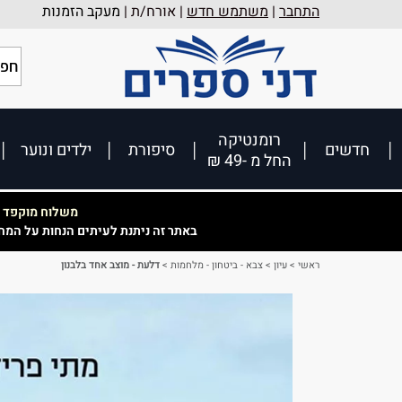
התחבר
|
משתמש חדש
| אורח/ת |
מעקב הזמנות
רומנטיקה
חדשים
סיפורת
ילדים ונוער
החל מ -49 ₪
משלוח מוקפד וא
באתר זה ניתנת לעיתים הנחות על המח
ראשי
>
עיון
>
צבא - ביטחון - מלחמות
>
דלעת - מוצב אחד בלבנון