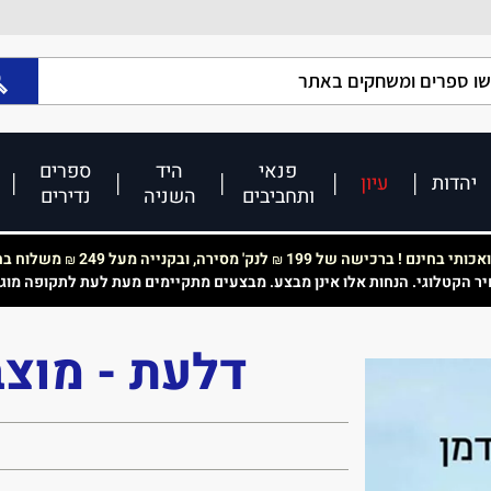
פנאי
היד
ספרים
יהדות
עיון
ותחביבים
השניה
נדירים
כותי בחינם ! ברכישה של 199
לנק' מסירה, ובקנייה מעל 249
משלוח בחי
₪
₪
יר הקטלוגי. הנחות אלו אינן מבצע. מבצעים מתקיימים מעת לעת לתקופה מוג
דלעת - מוצב