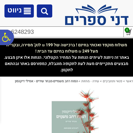
לתפריט
לתוכן
לתפריט
אתר
המרכזי
נגישות
ניווט
0
02-6248293
פ
משלוח מוקפד ואכותי בחינם ! ברכישה של 199
לנק' מסירה, ובקנייה
₪
מעל 249
משלוח בחינם עד הבית !
₪
סר
באתר זה ניתנת לעיתים הנחות על המחיר הקטלוגי. הנחות אלו אינן מבצע.
מבצעים מתקיימים מעת לעת לתקופה מוגבלת, כמפורסם באתר ובהתאם
לתקנון.
נג
ראשי
>
פנאי ותחביבים
>
שירה - מחזות
>
המוח רחב משמיים-מבחר שירים - אמילי דיקנסון