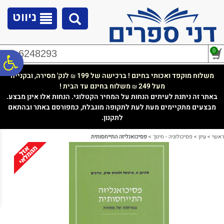
לתפריט
לתוכן
לתפריט
אתר
המרכזי
נגישות
ניווט
0
02-6248293
פ
משלוח מוקפד ואכותי בחינם ! ברכישה של 199
לנק' מסירה, ובקנייה
₪
מעל 249
משלוח בחינם עד הבית !
₪
סר
באתר זה ניתנת לעיתים הנחות על המחיר הקטלוגי. הנחות אלו אינן מבצע.
מבצעים מתקיימים מעת לעת לתקופה מוגבלת, כמפורסם באתר ובהתאם
לתקנון.
נג
ראשי
>
עיון
>
פסיכולוגיה - חינוך
>
פסיכואנליזה התייחסותית