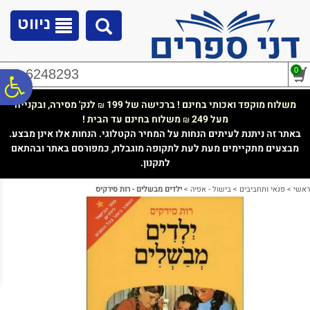
לתפריט
לתוכן
לתפריט
אתר
המרכזי
נגישות
ניווט
0
02-6248293
פ
משלוח מוקפד ואכותי בחינם ! ברכישה של 199
לנק' מסירה, ובקנייה
₪
מעל 249
משלוח בחינם עד הבית !
₪
סר
באתר זה ניתנת לעיתים הנחות על המחיר הקטלוגי. הנחות אלו אינן מבצע.
מבצעים מתקיימים מעת לעת לתקופה מוגבלת, כמפורסם באתר ובהתאם
לתקנון.
נג
ראשי
>
פנאי ותחביבים
>
בישול - אפיה
>
ילדים מבשלים - רות סירקיס