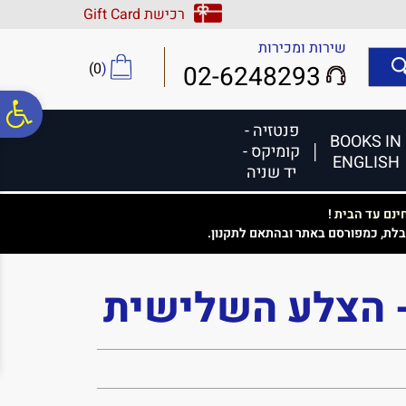
לתפריט
לתוכן
לתפריט
רכישת Gift Card
אתר
המרכזי
נגישות
שירות ומכירות
)
0
(
02-6248293
פ
פנטזיה -
BOOKS IN
קומיקס -
ENGLISH
סר
יד שניה
נם עד הבית !
נג
בלת, כמפורסם באתר ובהתאם לתקנון.