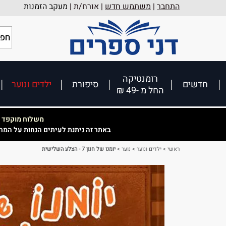
התחבר
|
משתמש חדש
| אורח/ת |
מעקב הזמנות
רומנטיקה
חדשים
סיפורת
ילדים ונוער
החל מ -49 ₪
משלוח מוקפד וא
באתר זה ניתנת לעיתים הנחות על המח
ראשי
>
ילדים ונוער
>
נוער
>
יומנו של חנון 7 - הצלע השלישית