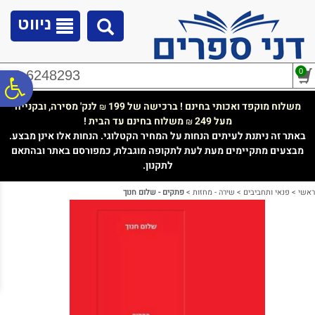
לתפריט
לתוכן
לתפריט
אתר
המרכזי
נגישות
ניווט
0
02-6248293
פ
משלוח מוקפד ואכותי בחינם ! ברכישה של 199
לנק' מסירה, ובקנייה
₪
מעל 249
משלוח בחינם עד הבית !
₪
סר
באתר זה ניתנת לעיתים הנחות על המחיר הקטלוגי. הנחות אלו אינן מבצע.
מבצעים מתקיימים מעת לעת לתקופה מוגבלת, כמפורסם באתר ובהתאם
לתקנון.
נג
ראשי
>
פנאי ותחביבים
>
שירה - מחזות
>
פתקים - שלום חנוך